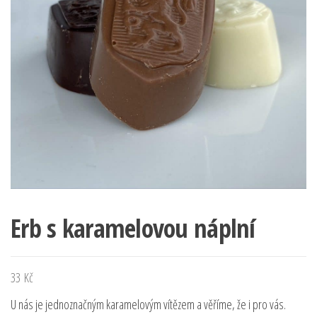
Erb s karamelovou náplní
33
Kč
U nás je jednoznačným karamelovým vítězem a věříme, že i pro vás.