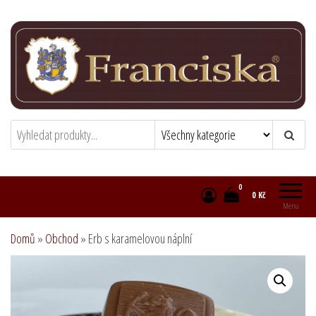
Přeskočit
na
obsah
Franciska chocolatier
Zámecká čokoládovna
0
0 Kč
Menu
Domů
»
Obchod
»
Erb s karamelovou náplní