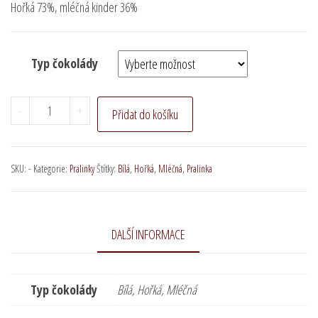
Hořká 73%, mléčná kinder 36%
Typ čokolády
Erb
-
+
Přidat do košíku
s
karamelovou
náplní
SKU:
-
Kategorie:
Pralinky
Štítky:
Bílá
,
Hořká
,
Mléčná
,
Pralinka
množství
DALŠÍ INFORMACE
Typ čokolády
Bílá, Hořká, Mléčná