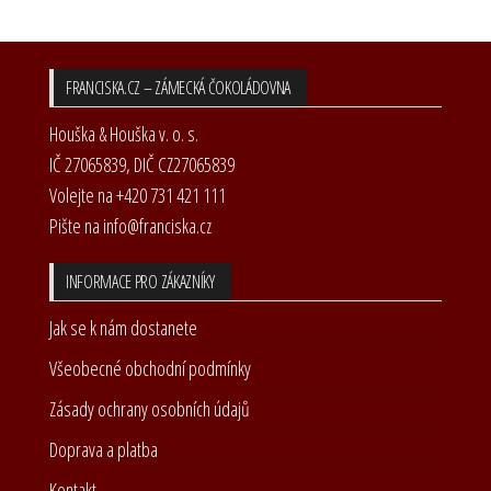
variant.
variant.
Možnosti
Možnost
lze
lze
FRANCISKA.CZ – ZÁMECKÁ ČOKOLÁDOVNA
vybrat
vybrat
na
na
Houška & Houška v. o. s.
stránce
stránce
IČ 27065839, DIČ CZ27065839
produktu
produkt
Volejte na +420 731 421 111
Pište na info@franciska.cz
INFORMACE PRO ZÁKAZNÍKY
Jak se k nám dostanete
Všeobecné obchodní podmínky
Zásady ochrany osobních údajů
Doprava a platba
Kontakt