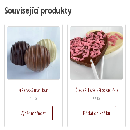
Související produkty
Královský marcipán
Čokoládové lízátko srdíčko
41
Kč
65
Kč
Tento
Výběr možností
Přidat do košíku
produkt
má