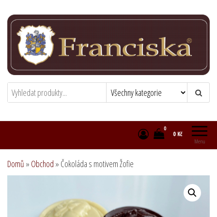
Přeskočit
na
obsah
Franciska chocolatier
Zámecká čokoládovna
0
0 Kč
Menu
Domů
»
Obchod
»
Čokoláda s motivem Žofie