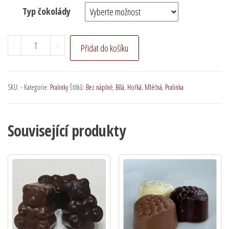
Typ čokolády
Čokoláda
-
+
Přidat do košíku
s
motivem
Žofie
SKU:
-
Kategorie:
Pralinky
Štítků:
Bez náplně
,
Bílá
,
Hořká
,
Mléčná
,
Pralinka
množství
Související produkty