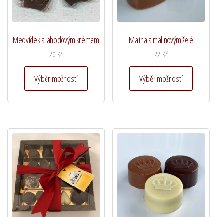
Medvídek s jahodovým krémem
Malina s malinovým želé
20
Kč
22
Kč
Tento
Tento
Výběr možností
Výběr možností
produkt
produkt
má
má
více
více
variant.
variant.
Možnosti
Možnost
lze
lze
vybrat
vybrat
na
na
stránce
stránce
produktu
produkt