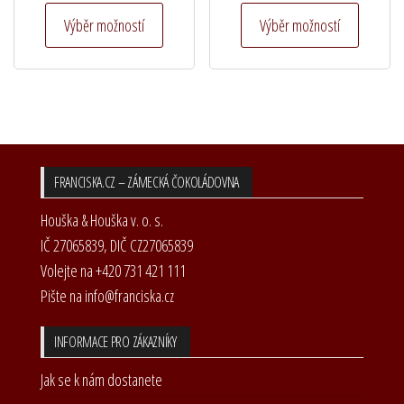
Tento
Tento
Výběr možností
Výběr možností
produkt
produkt
má
má
více
více
variant.
variant.
Možnosti
Možnost
lze
lze
FRANCISKA.CZ – ZÁMECKÁ ČOKOLÁDOVNA
vybrat
vybrat
na
na
Houška & Houška v. o. s.
stránce
stránce
IČ 27065839, DIČ CZ27065839
produktu
produkt
Volejte na +420 731 421 111
Pište na info@franciska.cz
INFORMACE PRO ZÁKAZNÍKY
Jak se k nám dostanete