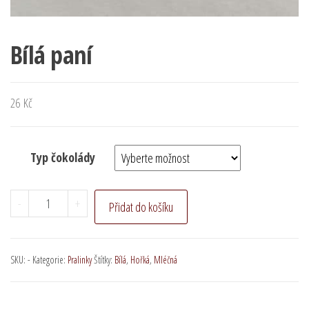
Bílá paní
26
Kč
Typ čokolády
Bílá
-
+
Přidat do košíku
paní
množství
SKU:
-
Kategorie:
Pralinky
Štítky:
Bílá
,
Hořká
,
Mléčná