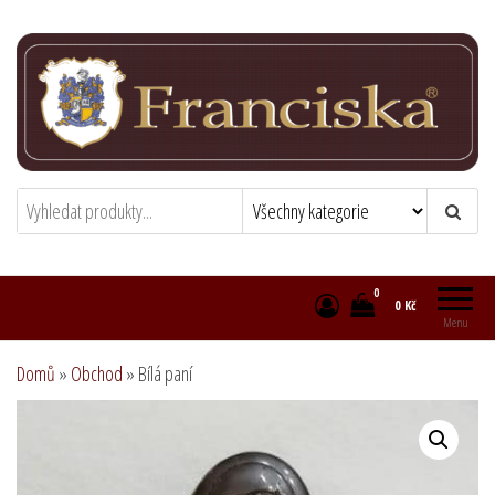
Přeskočit
na
obsah
Franciska chocolatier
Zámecká čokoládovna
0
0 Kč
Menu
Domů
»
Obchod
»
Bílá paní