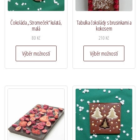
Čokoláda „Stromeček“ kulatá,
Tabulka čokolády s brusinkami a
malá
kokosem
80
Kč
210
Kč
Tento
Tento
Výběr možností
Výběr možností
produkt
produkt
má
má
více
více
variant.
variant.
Možnosti
Možnost
lze
lze
vybrat
vybrat
na
na
stránce
stránce
produktu
produkt