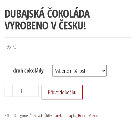
DUBAJSKÁ ČOKOLÁDA
VYROBENO V ČESKU!
195
Kč
druh čokolády
DUBAJSKÁ
-
+
Přidat do košíku
ČOKOLÁDA
VYROBENO
V
SKU:
-
Kategorie:
Čokoláda
Štítky:
darek
,
dubajská
,
Hořká
,
Mléčná
ČESKU!
množství