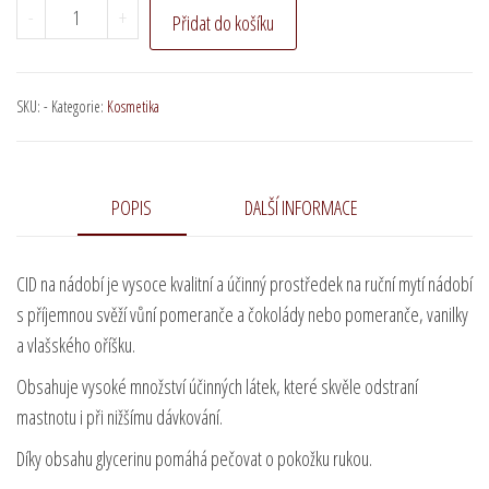
CID
-
+
Přidat do košíku
na
nádobí
množství
SKU:
-
Kategorie:
Kosmetika
POPIS
DALŠÍ INFORMACE
CID na nádobí je vysoce kvalitní a účinný prostředek na ruční mytí nádobí
s příjemnou svěží vůní pomeranče a čokolády nebo pomeranče, vanilky
a vlašského oříšku.
Obsahuje vysoké množství účinných látek, které skvěle odstraní
mastnotu i při nižšímu dávkování.
Díky obsahu glycerinu pomáhá pečovat o pokožku rukou.