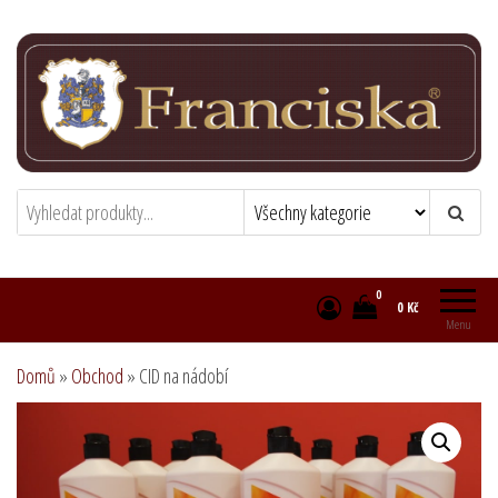
Přeskočit
na
obsah
Franciska chocolatier
Zámecká čokoládovna
0
0 Kč
Menu
Domů
»
Obchod
»
CID na nádobí